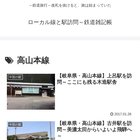
～鉄道旅行～改札を抜けると、旅は始まっていた
ローカル線と駅訪問～鉄道雑記帳
高山本線
【岐阜県・高山本線】上呂駅を訪
中部の駅
問～ここにも残る木造駅舎
2017.01.28
【岐阜県・高山本線】古井駅を訪
中部の駅
問～美濃太田からいよいよ飛騨へ
～