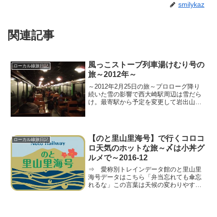
smilykaz
関連記事
風っこストーブ列車湯けむり号の
ローカル線旅日記
旅～2012年～
～2012年2月25日の旅～プロローグ降り
続いた雪の影響で西大崎駅周辺は雪だら
け。最寄駅から予定を変更して岩出山駅
に行き、車をそこに止めて１３：３０の
鳴子温泉行に乗りました。今回は普段日
本海ファクトリー特派員として活躍して
くださっている３名...
【のと里山里海号】で行くコロコ
ローカル線旅日記
ロ天気のホットな旅～〆は小丼グ
ルメで～2016-12
⇒ 愛称別トレインデータ館のと里山里
海号データはこちら「弁当忘れても傘忘
れるな」この言葉は天候の変わりやすい
能登地方の言い習わしだそうです。ずい
ぶん前に（今は廃線になった）九十九湾
小木駅の駅前にある「民宿くわな」さん
の息子さんにお聞きしたこ...