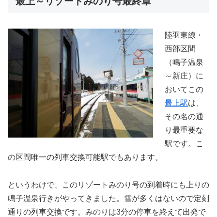
最上～リゾートみのり号最終章
陸羽東線・
西部区間
（鳴子温泉
～新庄）に
おいてこの
最上駅
は、
その名の通
り最重要な
駅です。こ
の区間唯一の列車交換可能駅でもあります。
というわけで、このリゾートみのり号の到着時にも上りの
鳴子温泉行きがやってきました。雪が多くはないので定刻
通りの列車交換です。みのりは3分の停車を終えて出発で