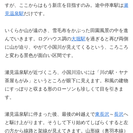
すが、ここからはもう新庄を目指すのみ。途中停車駅は
瀬
見温泉駅
だけです。
いくらか山が遠のき、雪毛布をかぶった田園風景の中を進
んでいきます。ログハウス調の
大堀駅
を過ぎると再び両側
に山が迫り、やがて小国川が見えてくるという、ころころ
と変わる景色が面白い区間です。
瀬見温泉駅が近づくころ、小国川沿いには「川の駅・ヤナ
茶屋もがみ」というところが眼下に見えます。和風の建物
にすっぽりと収まる形のローソンも珍しくて目を引きま
す。
瀬見温泉駅に停まった後、最後の峠越えで
東長沢
～
長沢
へ
と駆け上がります。そうして下り始めてしばらくすると左
の方から線路と架線が見えてきます。山形線（奥羽本線）