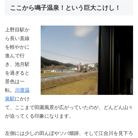
ここから鳴子温泉！という巨大こけし！
上野目駅か
ら長い直線
を軽やかに
進んで行
き、池月駅
を過ぎると
景色は一
転。
川渡温
泉駅
にかけ
て、ここまで田園風景が広がっていたのが、どんどん山々
が迫ってくる印象になります。
左側には少しの田んぼやソバ畑跡、そして江合川を見下ろ