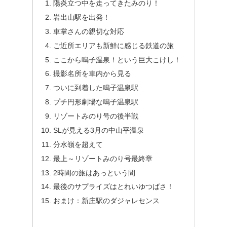
陽炎立つ中を走ってきたみのり！
岩出山駅を出発！
車掌さんの親切な対応
ご近所エリアも新鮮に感じる鉄道の旅
ここから鳴子温泉！という巨大こけし！
撮影名所を車内から見る
ついに到着した鳴子温泉駅
プチ円形劇場な鳴子温泉駅
リゾートみのり号の後半戦
SLが見える3月の中山平温泉
分水嶺を超えて
最上～リゾートみのり号最終章
2時間の旅はあっという間
最後のサプライズはとれいゆつばさ！
おまけ：新庄駅のダジャレセンス