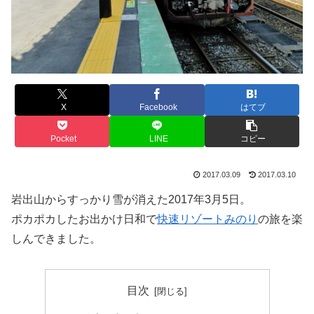
X
Facebook
はてブ
Pocket
LINE
コピー
2017.03.09
2017.03.10
岩出山からすっかり雪が消えた2017年3月5日。
ポカポカしたお出かけ日和で
快速リゾートみのり
の旅を楽
しんできました。
目次