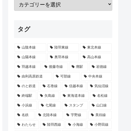
タグ
山陰本線
陸羽東線
東北本線
山陽本線
奥羽本線
高山本線
羽越本線
後藤寺線
廃駅
岩徳線
由利高原鉄道
可部線
中央本線
のと鉄道
石巻線
信越本線
気仙沼線
終端駅
矢島線
東海道本線
名松線
小浜線
七尾線
スタンプ
山口線
名鉄
北陸本線
宇野線
美祢線
わたらせ
陸羽西線
小海線
小野田線