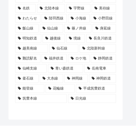
名鉄
北陸本線
宇野線
美祢線
わたらせ
陸羽西線
小海線
小野田線
飯山線
仙山線
篠ノ井線
身延線
明知鉄道
越後線
境線
長良川鉄道
越美南線
仙石線
北陸新幹線
難読駅名
福井鉄道
ロケ地
静岡鉄道
仙崎支線
青い森鉄道
岳南電車
釜石線
大糸線
神岡線
神岡鉄道
能登線
花輪線
平成筑豊鉄道
筑豊本線
日光線