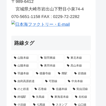
〒989-6412
宮城県大崎市岩出山下野目小泉74-4
070-5651-1158 FAX : 0229-72-2282
路線タグ
山陰本線
陸羽東線
東北本線
山陽本線
奥羽本線
高山本線
羽越本線
後藤寺線
廃駅
岩徳線
由利高原鉄道
可部線
中央本線
のと鉄道
石巻線
信越本線
気仙沼線
終端駅
矢島線
東海道本線
名松線
小浜線
七尾線
スタンプ
山口線