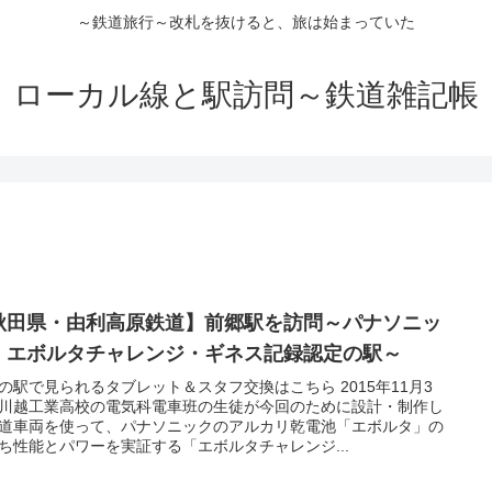
～鉄道旅行～改札を抜けると、旅は始まっていた
ローカル線と駅訪問～鉄道雑記帳
秋田県・由利高原鉄道】前郷駅を訪問～パナソニッ
・エボルタチャレンジ・ギネス記録認定の駅～
の駅で見られるタブレット＆スタフ交換はこちら 2015年11月3
川越工業高校の電気科電車班の生徒が今回のために設計・制作し
道車両を使って、パナソニックのアルカリ乾電池「エボルタ」の
ち性能とパワーを実証する「エボルタチャレンジ...