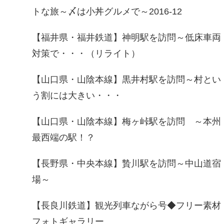
トな旅～〆は小丼グルメで～2016-12
【福井県・福井鉄道】神明駅を訪問～低床車両
対策で・・・（リライト）
【山口県・山陰本線】黒井村駅を訪問～村とい
う割には大きい・・・
【山口県・山陰本線】梅ヶ峠駅を訪問 ～本州
最西端の駅！？
【長野県・中央本線】贄川駅を訪問～中山道宿
場～
【長良川鉄道】観光列車ながら号◆フリー素材
フォトギャラリー