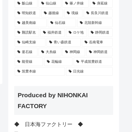
飯山線
仙山線
篠ノ井線
身延線
明知鉄道
越後線
境線
長良川鉄道
越美南線
仙石線
北陸新幹線
難読駅名
福井鉄道
ロケ地
静岡鉄道
仙崎支線
青い森鉄道
岳南電車
釜石線
大糸線
神岡線
神岡鉄道
能登線
花輪線
平成筑豊鉄道
筑豊本線
日光線
Produced by NIHONKAI
FACTORY
◆ 日本海ファクトリー ◆