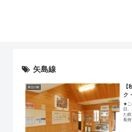
矢島線
【
東北の駅
ク
★こ
日。
た鉄
長持