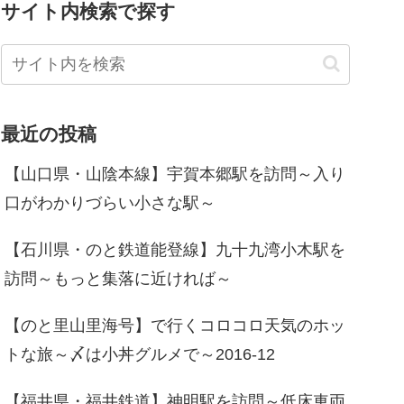
サイト内検索で探す
最近の投稿
【山口県・山陰本線】宇賀本郷駅を訪問～入り
口がわかりづらい小さな駅～
【石川県・のと鉄道能登線】九十九湾小木駅を
訪問～もっと集落に近ければ～
【のと里山里海号】で行くコロコロ天気のホッ
トな旅～〆は小丼グルメで～2016-12
【福井県・福井鉄道】神明駅を訪問～低床車両