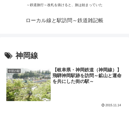
～鉄道旅行～改札を抜けると、旅は始まっていた
ローカル線と駅訪問～鉄道雑記帳
神岡線
【岐阜県・神岡鉄道（神岡線）】
中部の駅
飛騨神岡駅跡を訪問～鉱山と運命
を共にした街の駅～
2015.11.14